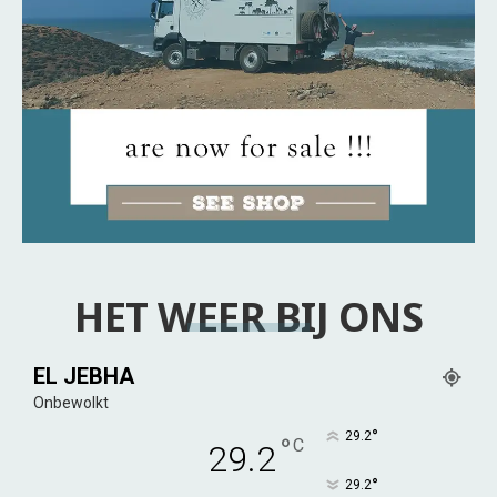
HET WEER BIJ ONS
EL JEBHA
Onbewolkt
°
29.2
°
C
29.2
°
29.2