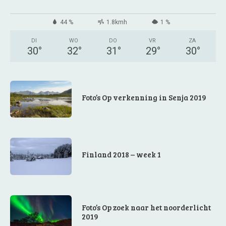
44 %
1.8kmh
1 %
DI
WO
DO
VR
ZA
30
°
32
°
31
°
29
°
30
°
Foto’s Op verkenning in Senja 2019
Finland 2018 – week 1
Foto’s Op zoek naar het noorderlicht
2019