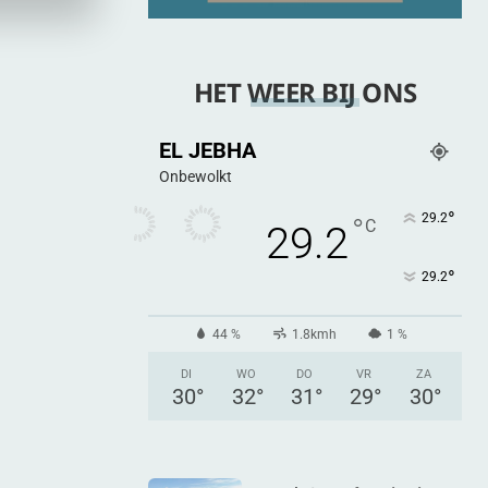
HET WEER BIJ ONS
EL JEBHA
Onbewolkt
°
29.2
°
C
29.2
°
29.2
44 %
1.8kmh
1 %
DI
WO
DO
VR
ZA
30
°
32
°
31
°
29
°
30
°