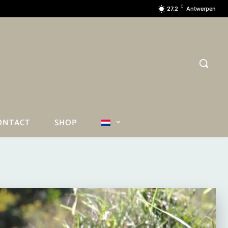
C
27.2
Antwerpen
ONTACT
SHOP