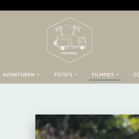
AVONTUREN
FOTO’S
FILMPJES
C