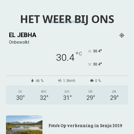
HET WEER BIJ ONS
EL JEBHA
Onbewolkt
°
30.4
°
C
30.4
°
30.4
46 %
1.3kmh
0 %
DI
WO
DO
VR
ZA
30
°
32
°
31
°
29
°
29
°
Foto’s Op verkenning in Senja 2019