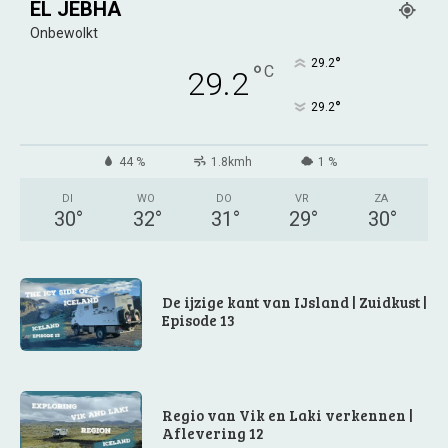
EL JEBHA
Onbewolkt
°
29.2
°
C
29.2
°
29.2
44 %
1.8kmh
1 %
DI
WO
DO
VR
ZA
30
°
32
°
31
°
29
°
30
°
De ijzige kant van IJsland | Zuidkust |
Episode 13
Regio van Vik en Laki verkennen |
Aflevering 12