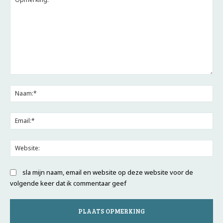
Opmerking:
Na
Ema
Web
sla mijn naam, email en website op deze website voor de
volgende keer dat ik commentaar geef