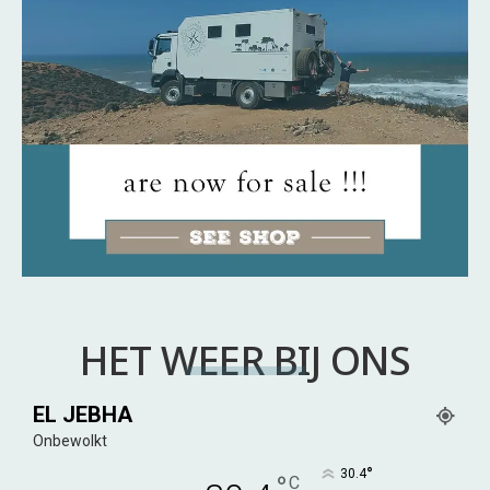
HET WEER BIJ ONS
EL JEBHA
Onbewolkt
°
30.4
°
C