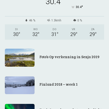
30.4
°
30.4
46 %
1.3kmh
0 %
DI
WO
DO
VR
ZA
30
°
32
°
31
°
29
°
29
°
Foto’s Op verkenning in Senja 2019
Finland 2018 – week 1