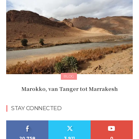
BLOG
Marokko, van Tanger tot Marrakesh
STAY CONNECTED
20,758
3,911
0