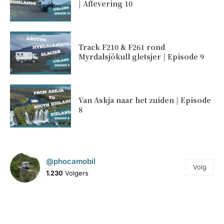
| Aflevering 10
Track F210 & F261 rond
Myrdalsjökull gletsjer | Episode 9
Van Askja naar het zuiden | Episode
8
@phocamobil
Volg
1.230
Volgers