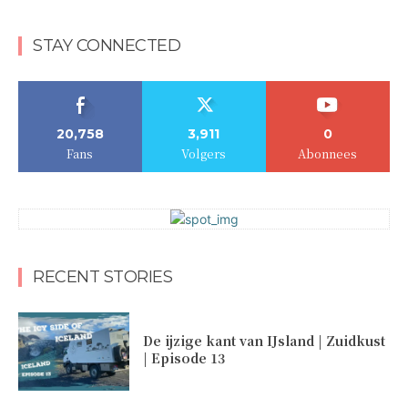
STAY CONNECTED
20,758
3,911
0
Fans
Volgers
Abonnees
RECENT STORIES
De ijzige kant van IJsland | Zuidkust
| Episode 13