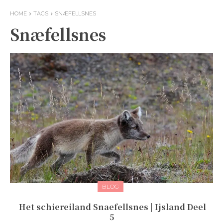
HOME
TAGS
SNÆFELLSNES
Snæfellsnes
BLOG
Het schiereiland Snaefellsnes | Ijsland Deel
5