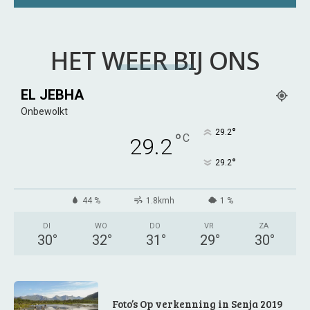
HET WEER BIJ ONS
EL JEBHA
Onbewolkt
°
29.2
°
C
29.2
°
29.2
44 %
1.8kmh
1 %
DI
WO
DO
VR
ZA
30
°
32
°
31
°
29
°
30
°
Foto’s Op verkenning in Senja 2019