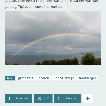
gegaan. Voor eerlijk te zijn, het was goed, maar het was wel
genoeg. Tijd voor nieuwe horizonten.
grote reis
lofoten
Noord Europa
Noorwegen
TAGS
Facebook
X
Pinterest