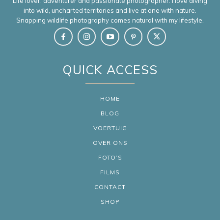
Life lover, adventurer and passionate photographer. I love diving
into wild, uncharted territories and live at one with nature.
Snapping wildlife photography comes natural with my lifestyle.
QUICK ACCESS
HOME
BLOG
VOERTUIG
OVER ONS
FOTO’S
FILMS
CONTACT
SHOP