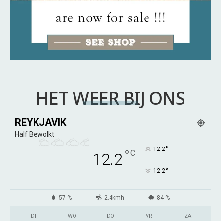
HET WEER BIJ ONS
REYKJAVIK
Half Bewolkt
°
12.2
°
C
12.2
°
12.2
57 %
2.4kmh
84 %
DI
WO
DO
VR
ZA