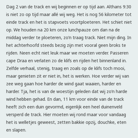
Dag 2 van de track en wij beginnen er op tijd aan. Althans 9:30
is niet zo op tijd maar allé wij weg. Het is nog 56 kilometer tot
einde track en het is stapvoets voortploeteren. Het schiet niet
op. We houden na 20 km onze lunchpauze om dan na de
middag verder te ploeteren, zo’n traag track. Niet mijn ding. In
het achterhoofd steeds bezig zijn met vooral geen broks te
rijden. Neen echt niet leuk maar we moeten verder. Passeren
cape Draa en verlaten zo de klifs en rijden het binnenland in.
Zelfde verhaal, stenig, traag en zoals op de klifs toch mooi,
maar genieten zit er niet in, het is werken. Hoe verder wij van
zee weg gaan hoe harder de wind gaat waaien, harder en
harder. Tja, het is van de woestijn geleden dat wij zo’n harde
wind hebben gehad. En dan, 11 km voor einde van de track
heeft zich een duin gevormd, eigenlijk een heel duinenveld
versperd de track. Hier moeten wij rond maar voor vandaag
het is welletjes geweest, zetten bakkie opzij, douchke, eten
en slapen.